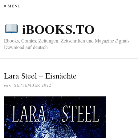
≡ MENU
iBOOKS.TO
Ebooks, Comics, Zeitungen, Zeitschriften und Magazine // gratis
Download auf deutsch
Lara Steel – Eisnächte
on
6. SEPTEMBER 2022