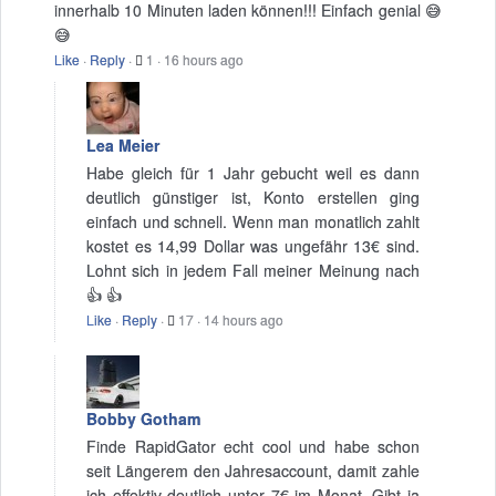
innerhalb 10 Minuten laden können!!! Einfach genial 😅
😅
Like
·
Reply
·
1
·
16 hours ago
Lea Meier
Habe gleich für 1 Jahr gebucht weil es dann
deutlich günstiger ist, Konto erstellen ging
einfach und schnell. Wenn man monatlich zahlt
kostet es 14,99 Dollar was ungefähr 13€ sind.
Lohnt sich in jedem Fall meiner Meinung nach
👍 👍
Like
·
Reply
·
17
·
14 hours ago
Bobby Gotham
Finde RapidGator echt cool und habe schon
seit Längerem den Jahresaccount, damit zahle
ich effektiv deutlich unter 7€ im Monat. Gibt ja