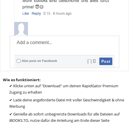
teure Ebooks sind Geschichte und alles funzt
prima! 😇😉
Like
·
Reply
·
15
·
8 hours ago
Also post on Facebook
Post
Wie es funktioniert:
✔ Klicke unten auf "Download" um deinen RapidGator Premium
Zugang zu erhalten
✔ Lade deine angeforderte Datei mit voller Geschwindigkeit & ohne
Werbung
✔ Genieße ab sofort unbegrenzte Downloads für alle Dateien auf
iBOOKS.TO, nutze dafür die Anleitung am Ende dieser Seite