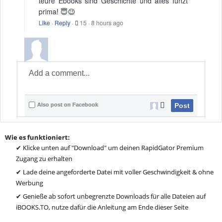
teure Ebooks sind Geschichte und alles funzt
prima! 😇😉
Like
·
Reply
·
15
·
8 hours ago
Also post on Facebook
Post
Wie es funktioniert:
✔ Klicke unten auf "Download" um deinen RapidGator Premium
Zugang zu erhalten
✔ Lade deine angeforderte Datei mit voller Geschwindigkeit & ohne
Werbung
✔ Genieße ab sofort unbegrenzte Downloads für alle Dateien auf
iBOOKS.TO, nutze dafür die Anleitung am Ende dieser Seite