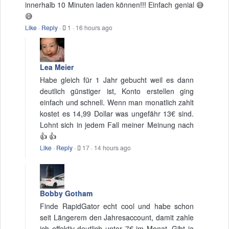
innerhalb 10 Minuten laden können!!! Einfach genial 😅
😅
Like
·
Reply
·
1
·
16 hours ago
Lea Meier
Habe gleich für 1 Jahr gebucht weil es dann
deutlich günstiger ist, Konto erstellen ging
einfach und schnell. Wenn man monatlich zahlt
kostet es 14,99 Dollar was ungefähr 13€ sind.
Lohnt sich in jedem Fall meiner Meinung nach
👍 👍
Like
·
Reply
·
17
·
14 hours ago
Bobby Gotham
Finde RapidGator echt cool und habe schon
seit Längerem den Jahresaccount, damit zahle
ich effektiv deutlich unter 7€ im Monat. Gibt ja