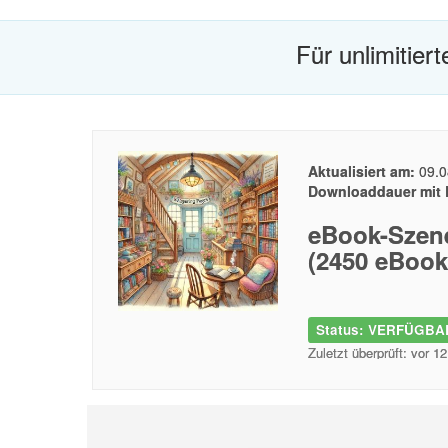
Für unlimitier
Aktualisiert am:
09.0
Downloaddauer mit 
eBook-Szene
(2450 eBook
Status: VERFÜGBAR
Zuletzt überprüft: vor 1