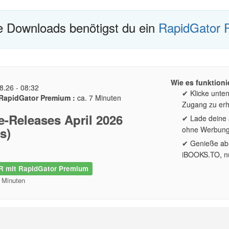
te Downloads benötigst du ein
RapidGator 
Wie es funktionie
8.26 - 08:32
✔ Klicke unte
RapidGator Premium :
ca. 7 Minuten
Zugang zu erh
-Releases April 2026
✔ Lade deine a
s)
ohne Werbun
✔ Genieße ab 
iBOOKS.TO, nu
 mit RapidGator Premium
2 Minuten