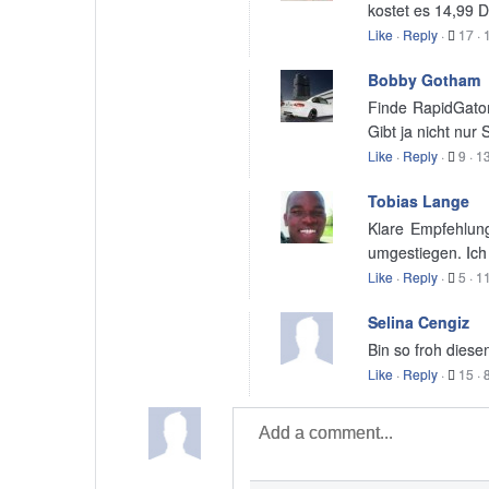
kostet es 14,99 D
Like
·
Reply
·
17
·
Bobby Gotham
Finde RapidGator
Gibt ja nicht nur
Like
·
Reply
·
9
·
13
Tobias Lange
Klare Empfehlung
umgestiegen. Ich 
Like
·
Reply
·
5
·
11
Selina Cengiz
Bin so froh diese
Like
·
Reply
·
15
·