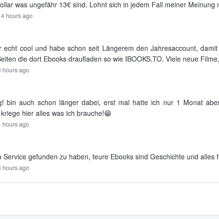
ollar was ungefähr 13€ sind. Lohnt sich in jedem Fall meiner Meinung 
14 hours ago
 echt cool und habe schon seit Längerem den Jahresaccount, damit za
 Seiten die dort Ebooks draufladen so wie IBOOKS.TO. Viele neue Filme, S
 hours ago
! bin auch schon länger dabei, erst mal hatte ich nur 1 Monat abe
kriege hier alles was ich brauche!😁
 hours ago
n Service gefunden zu haben, teure Ebooks sind Geschichte und alles f
8 hours ago