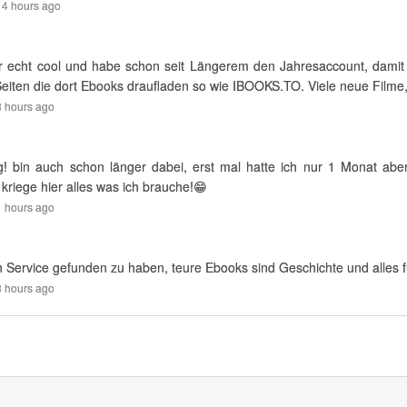
14 hours ago
 echt cool und habe schon seit Längerem den Jahresaccount, damit za
 Seiten die dort Ebooks draufladen so wie IBOOKS.TO. Viele neue Filme, S
 hours ago
! bin auch schon länger dabei, erst mal hatte ich nur 1 Monat abe
kriege hier alles was ich brauche!😁
 hours ago
n Service gefunden zu haben, teure Ebooks sind Geschichte und alles f
8 hours ago