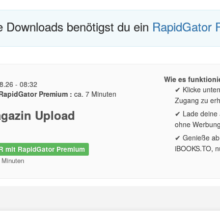
te Downloads benötigst du ein
RapidGator 
Wie es funktionie
8.26 - 08:32
✔ Klicke unte
RapidGator Premium :
ca. 7 Minuten
Zugang zu erh
agazin Upload
✔ Lade deine a
ohne Werbun
✔ Genieße ab 
iBOOKS.TO, nu
 mit RapidGator Premium
2 Minuten