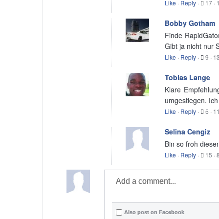
Like
·
Reply
·
17
·
Bobby Gotham
Finde RapidGator
Gibt ja nicht nur
Like
·
Reply
·
9
·
13
Tobias Lange
Klare Empfehlung
umgestiegen. Ich 
Like
·
Reply
·
5
·
11
Selina Cengiz
Bin so froh diese
Like
·
Reply
·
15
·
Also post on Facebook