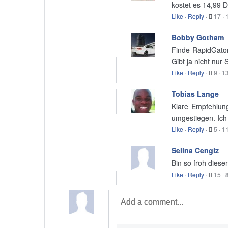
kostet es 14,99 D
Like
·
Reply
·
17
·
Bobby Gotham
Finde RapidGator
Gibt ja nicht nur
Like
·
Reply
·
9
·
13
Tobias Lange
Klare Empfehlung
umgestiegen. Ich 
Like
·
Reply
·
5
·
11
Selina Cengiz
Bin so froh diese
Like
·
Reply
·
15
·