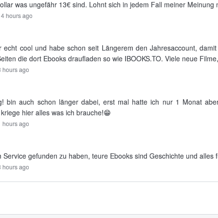
ollar was ungefähr 13€ sind. Lohnt sich in jedem Fall meiner Meinung 
14 hours ago
 echt cool und habe schon seit Längerem den Jahresaccount, damit za
 Seiten die dort Ebooks draufladen so wie IBOOKS.TO. Viele neue Filme, S
 hours ago
! bin auch schon länger dabei, erst mal hatte ich nur 1 Monat abe
kriege hier alles was ich brauche!😁
 hours ago
n Service gefunden zu haben, teure Ebooks sind Geschichte und alles f
8 hours ago