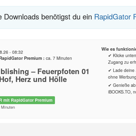
te Downloads benötigst du ein
RapidGator 
Wie es funktionie
8.26 - 08:32
✔ Klicke unte
RapidGator Premium :
ca. 7 Minuten
Zugang zu erh
blishing – Feuerpfoten 01
✔ Lade deine a
Hof, Herz und Hölle
ohne Werbun
✔ Genieße ab 
iBOOKS.TO, nu
 mit RapidGator Premium
2 Minuten