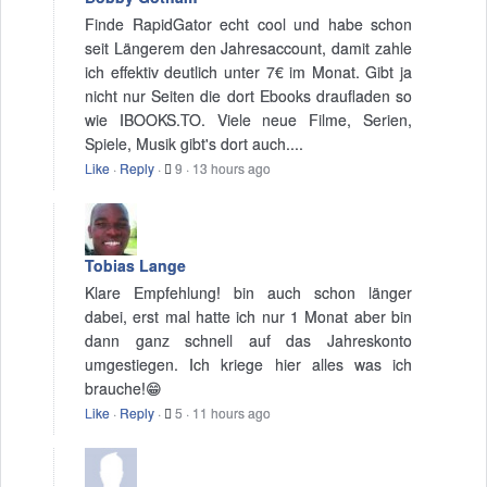
Finde RapidGator echt cool und habe schon
seit Längerem den Jahresaccount, damit zahle
ich effektiv deutlich unter 7€ im Monat. Gibt ja
nicht nur Seiten die dort Ebooks draufladen so
wie IBOOKS.TO. Viele neue Filme, Serien,
Spiele, Musik gibt's dort auch....
Like
·
Reply
·
9
·
13 hours ago
Tobias Lange
Klare Empfehlung! bin auch schon länger
dabei, erst mal hatte ich nur 1 Monat aber bin
dann ganz schnell auf das Jahreskonto
umgestiegen. Ich kriege hier alles was ich
brauche!😁
Like
·
Reply
·
5
·
11 hours ago