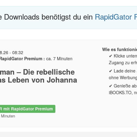
te Downloads benötigst du ein
RapidGator 
Wie es funktionie
8.26 - 08:32
✔ Klicke unte
RapidGator Premium :
ca. 7 Minuten
Zugang zu erh
man – Die rebellische
✔ Lade deine a
Das Leben von Johanna
ohne Werbun
✔ Genieße ab 
iBOOKS.TO, nu
 mit RapidGator Premium
2 Minuten