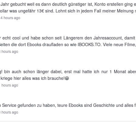
 Jahr gebucht weil es dann deutlich günstiger ist, Konto erstellen ging
ollar was ungefähr 13€ sind. Lohnt sich in jedem Fall meiner Meinung 
14 hours ago
 echt cool und habe schon seit Längerem den Jahresaccount, damit za
 Seiten die dort Ebooks draufladen so wie IBOOKS.TO. Viele neue Filme, S
 hours ago
! bin auch schon länger dabei, erst mal hatte ich nur 1 Monat abe
kriege hier alles was ich brauche!😁
 hours ago
n Service gefunden zu haben, teure Ebooks sind Geschichte und alles f
8 hours ago