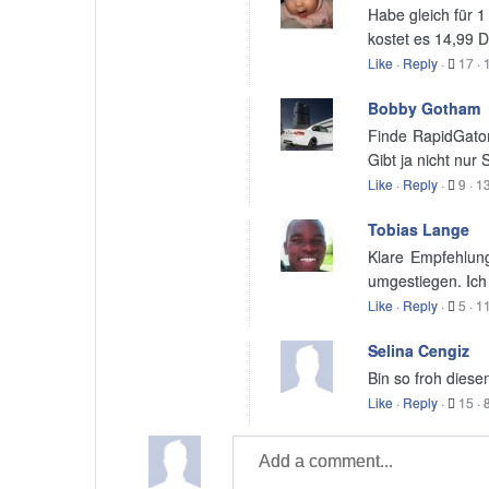
Habe gleich für 1
kostet es 14,99 D
Like
·
Reply
·
17
·
Bobby Gotham
Finde RapidGator
Gibt ja nicht nur
Like
·
Reply
·
9
·
13
Tobias Lange
Klare Empfehlung
umgestiegen. Ich 
Like
·
Reply
·
5
·
11
Selina Cengiz
Bin so froh diese
Like
·
Reply
·
15
·