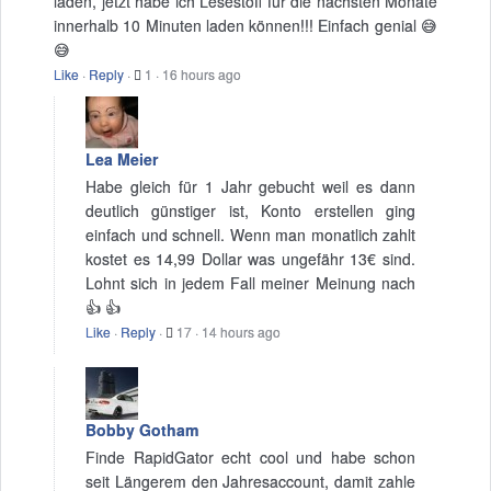
laden, jetzt habe ich Lesestoff für die nächsten Monate
innerhalb 10 Minuten laden können!!! Einfach genial 😅
😅
Like
·
Reply
·
1
·
16 hours ago
Lea Meier
Habe gleich für 1 Jahr gebucht weil es dann
deutlich günstiger ist, Konto erstellen ging
einfach und schnell. Wenn man monatlich zahlt
kostet es 14,99 Dollar was ungefähr 13€ sind.
Lohnt sich in jedem Fall meiner Meinung nach
👍 👍
Like
·
Reply
·
17
·
14 hours ago
Bobby Gotham
Finde RapidGator echt cool und habe schon
seit Längerem den Jahresaccount, damit zahle