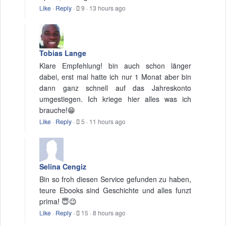
Like
·
Reply
·
9
·
13 hours ago
Tobias Lange
Klare Empfehlung! bin auch schon länger
dabei, erst mal hatte ich nur 1 Monat aber bin
dann ganz schnell auf das Jahreskonto
umgestiegen. Ich kriege hier alles was ich
brauche!😁
Like
·
Reply
·
5
·
11 hours ago
Selina Cengiz
Bin so froh diesen Service gefunden zu haben,
teure Ebooks sind Geschichte und alles funzt
prima! 😇😉
Like
·
Reply
·
15
·
8 hours ago