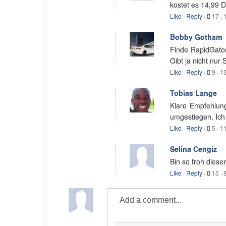
kostet es 14,99 D
Like
·
Reply
·
17
·
Bobby Gotham
Finde RapidGator
Gibt ja nicht nur
Like
·
Reply
·
9
·
13
Tobias Lange
Klare Empfehlung
umgestiegen. Ich 
Like
·
Reply
·
5
·
11
Selina Cengiz
Bin so froh diese
Like
·
Reply
·
15
·