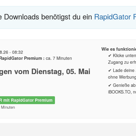
te Downloads benötigst du ein
RapidGator 
Wie es funktionie
8.26 - 08:32
✔ Klicke unte
RapidGator Premium :
ca. 7 Minuten
Zugang zu erh
gen vom Dienstag, 05. Mai
✔ Lade deine a
ohne Werbun
✔ Genieße ab 
iBOOKS.TO, nu
 mit RapidGator Premium
2 Minuten