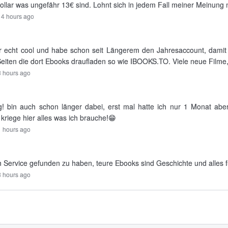
ollar was ungefähr 13€ sind. Lohnt sich in jedem Fall meiner Meinung 
14 hours ago
 echt cool und habe schon seit Längerem den Jahresaccount, damit za
 Seiten die dort Ebooks draufladen so wie IBOOKS.TO. Viele neue Filme, S
 hours ago
! bin auch schon länger dabei, erst mal hatte ich nur 1 Monat abe
kriege hier alles was ich brauche!😁
 hours ago
n Service gefunden zu haben, teure Ebooks sind Geschichte und alles f
8 hours ago