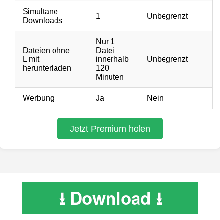
⭳ Download ⭳