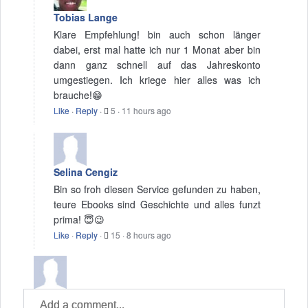
Tobias Lange
Klare Empfehlung! bin auch schon länger
dabei, erst mal hatte ich nur 1 Monat aber bin
dann ganz schnell auf das Jahreskonto
umgestiegen. Ich kriege hier alles was ich
brauche!😁
Like
·
Reply
·
5
·
11 hours ago
Selina Cengiz
Bin so froh diesen Service gefunden zu haben,
teure Ebooks sind Geschichte und alles funzt
prima! 😇😉
Like
·
Reply
·
15
·
8 hours ago