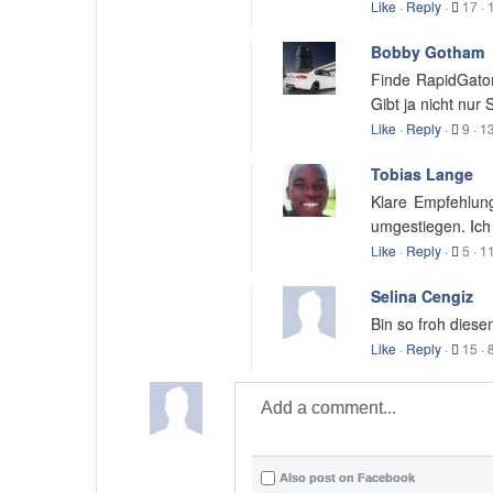
Like
·
Reply
·
17
·
Bobby Gotham
Finde RapidGator
Gibt ja nicht nur
Like
·
Reply
·
9
·
13
Tobias Lange
Klare Empfehlung
umgestiegen. Ich 
Like
·
Reply
·
5
·
11
Selina Cengiz
Bin so froh diese
Like
·
Reply
·
15
·
Also post on Facebook