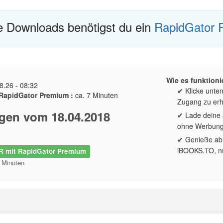
te Downloads benötigst du ein
RapidGator 
Wie es funktionie
8.26 - 08:32
✔ Klicke unte
RapidGator Premium :
ca. 7 Minuten
Zugang zu erh
gen vom 18.04.2018
✔ Lade deine a
ohne Werbun
✔ Genieße ab 
iBOOKS.TO, nu
 mit RapidGator Premium
2 Minuten