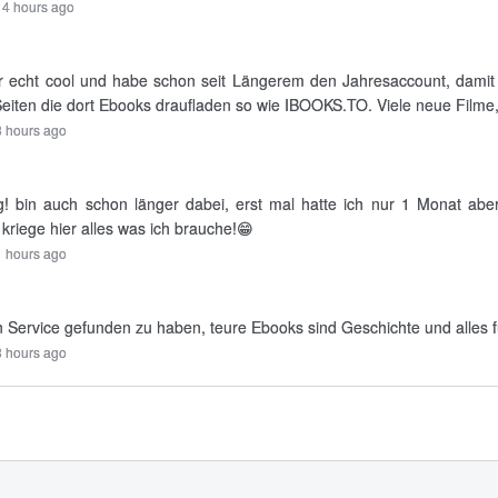
14 hours ago
 echt cool und habe schon seit Längerem den Jahresaccount, damit za
 Seiten die dort Ebooks draufladen so wie IBOOKS.TO. Viele neue Filme, S
 hours ago
! bin auch schon länger dabei, erst mal hatte ich nur 1 Monat abe
kriege hier alles was ich brauche!😁
 hours ago
n Service gefunden zu haben, teure Ebooks sind Geschichte und alles f
8 hours ago