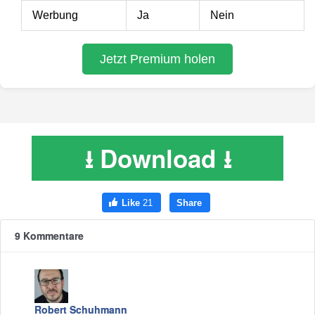
⭳ Download ⭳
9 Kommentare
Robert Schuhmann