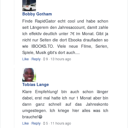
Bobby Gotham
Finde RapidGator echt cool und habe schon
seit Längerem den Jahresaccount, damit zahle
ich effektiv deutlich unter 7€ im Monat. Gibt ja
nicht nur Seiten die dort Ebooks draufladen so
wie IBOOKS.TO. Viele neue Filme, Serien,
Spiele, Musik gibt's dort auch....
Like
·
Reply
·
9
·
13 hours ago
Tobias Lange
Klare Empfehlung! bin auch schon länger
dabei, erst mal hatte ich nur 1 Monat aber bin
dann ganz schnell auf das Jahreskonto
umgestiegen. Ich kriege hier alles was ich
brauche!😁
Like
·
Reply
·
5
·
11 hours ago