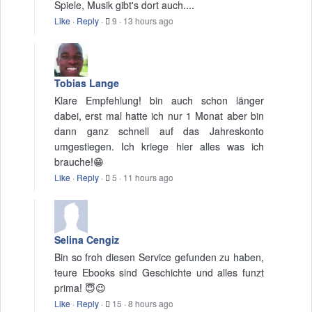
Spiele, Musik gibt's dort auch....
Like
·
Reply
·
9
·
13 hours ago
Tobias Lange
Klare Empfehlung! bin auch schon länger
dabei, erst mal hatte ich nur 1 Monat aber bin
dann ganz schnell auf das Jahreskonto
umgestiegen. Ich kriege hier alles was ich
brauche!😁
Like
·
Reply
·
5
·
11 hours ago
Selina Cengiz
Bin so froh diesen Service gefunden zu haben,
teure Ebooks sind Geschichte und alles funzt
prima! 😇😉
Like
·
Reply
·
15
·
8 hours ago