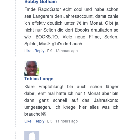
Bobby Gotham
Finde RapidGator echt cool und habe schon
seit Längerem den Jahresaccount, damit zahle
ich effektiv deutlich unter 7€ im Monat. Gibt ja
nicht nur Seiten die dort Ebooks draufladen so
wie IBOOKS.TO. Viele neue Filme, Serien,
Spiele, Musik gibt's dort auch....
Like
·
Reply
·
9
·
13 hours ago
Tobias Lange
Klare Empfehlung! bin auch schon länger
dabei, erst mal hatte ich nur 1 Monat aber bin
dann ganz schnell auf das Jahreskonto
umgestiegen. Ich kriege hier alles was ich
brauche!😁
Like
·
Reply
·
5
·
11 hours ago