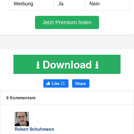
⭳ Download ⭳
9 Kommentare
Robert Schuhmann