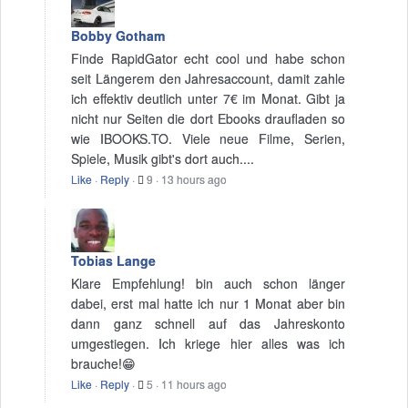
Bobby Gotham
Finde RapidGator echt cool und habe schon
seit Längerem den Jahresaccount, damit zahle
ich effektiv deutlich unter 7€ im Monat. Gibt ja
nicht nur Seiten die dort Ebooks draufladen so
wie IBOOKS.TO. Viele neue Filme, Serien,
Spiele, Musik gibt's dort auch....
Like
·
Reply
·
9
·
13 hours ago
Tobias Lange
Klare Empfehlung! bin auch schon länger
dabei, erst mal hatte ich nur 1 Monat aber bin
dann ganz schnell auf das Jahreskonto
umgestiegen. Ich kriege hier alles was ich
brauche!😁
Like
·
Reply
·
5
·
11 hours ago