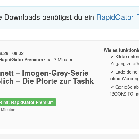
te Downloads benötigst du ein
RapidGator 
Wie es funktionie
8.26 - 08:32
✔ Klicke unte
RapidGator Premium :
ca. 7 Minuten
Zugang zu erh
gnett – Imogen-Grey-Serie
✔ Lade deine a
lich – Die Pforte zur Tashk
ohne Werbun
✔ Genieße ab 
iBOOKS.TO, nu
 mit RapidGator Premium
2 Minuten