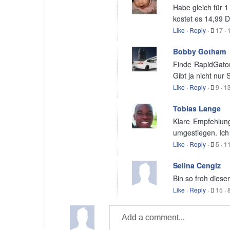
Habe gleich für 1
kostet es 14,99 D
Like
·
Reply
·
17
·
Bobby Gotham
Finde RapidGator
Gibt ja nicht nur
Like
·
Reply
·
9
·
13
Tobias Lange
Klare Empfehlung
umgestiegen. Ich 
Like
·
Reply
·
5
·
11
Selina Cengiz
Bin so froh diese
Like
·
Reply
·
15
·