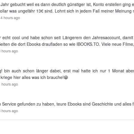
 Jahr gebucht weil es dann deutlich günstiger ist, Konto erstellen ging
ollar was ungefähr 13€ sind. Lohnt sich in jedem Fall meiner Meinung 
14 hours ago
 echt cool und habe schon seit Längerem den Jahresaccount, damit za
 Seiten die dort Ebooks draufladen so wie IBOOKS.TO. Viele neue Filme, S
 hours ago
! bin auch schon länger dabei, erst mal hatte ich nur 1 Monat abe
kriege hier alles was ich brauche!😁
 hours ago
n Service gefunden zu haben, teure Ebooks sind Geschichte und alles f
8 hours ago