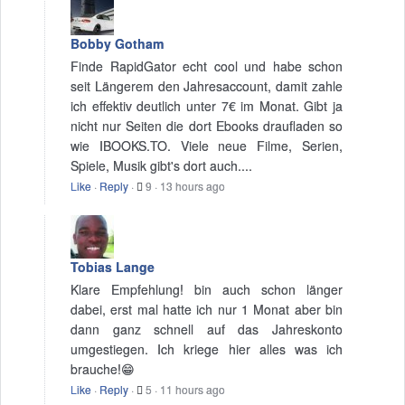
Bobby Gotham
Finde RapidGator echt cool und habe schon
seit Längerem den Jahresaccount, damit zahle
ich effektiv deutlich unter 7€ im Monat. Gibt ja
nicht nur Seiten die dort Ebooks draufladen so
wie IBOOKS.TO. Viele neue Filme, Serien,
Spiele, Musik gibt's dort auch....
Like
·
Reply
·
9
·
13 hours ago
Tobias Lange
Klare Empfehlung! bin auch schon länger
dabei, erst mal hatte ich nur 1 Monat aber bin
dann ganz schnell auf das Jahreskonto
umgestiegen. Ich kriege hier alles was ich
brauche!😁
Like
·
Reply
·
5
·
11 hours ago