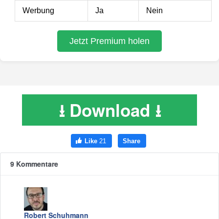
⭳ Download ⭳
9 Kommentare
Robert Schuhmann