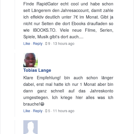
Finde RapidGator echt cool und habe schon
seit Längerem den Jahresaccount, damit zahle
ich effektiv deutlich unter 7€ im Monat. Gibt ja
nicht nur Seiten die dort Ebooks draufladen so
wie IBOOKS.TO. Viele neue Filme, Serien,
Spiele, Musik gibt's dort auch....
Like
·
Reply
·
9
·
13 hours ago
Tobias Lange
Klare Empfehlung! bin auch schon länger
dabei, erst mal hatte ich nur 1 Monat aber bin
dann ganz schnell auf das Jahreskonto
umgestiegen. Ich kriege hier alles was ich
brauche!😁
Like
·
Reply
·
5
·
11 hours ago