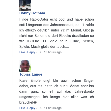
Bobby Gotham
Finde RapidGator echt cool und habe schon
seit Längerem den Jahresaccount, damit zahle
ich effektiv deutlich unter 7€ im Monat. Gibt ja
nicht nur Seiten die dort Ebooks draufladen so
wie IBOOKS.TO. Viele neue Filme, Serien,
Spiele, Musik gibt's dort auch....
Like
·
Reply
·
9
·
13 hours ago
Tobias Lange
Klare Empfehlung! bin auch schon länger
dabei, erst mal hatte ich nur 1 Monat aber bin
dann ganz schnell auf das Jahreskonto
umgestiegen. Ich kriege hier alles was ich
brauche!😁
Like
·
Reply
·
5
·
11 hours ago