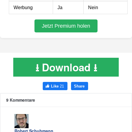
⭳ Download ⭳
9 Kommentare
Robert Schuhmann