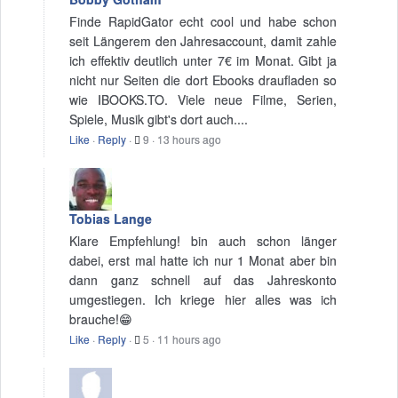
Finde RapidGator echt cool und habe schon
seit Längerem den Jahresaccount, damit zahle
ich effektiv deutlich unter 7€ im Monat. Gibt ja
nicht nur Seiten die dort Ebooks draufladen so
wie IBOOKS.TO. Viele neue Filme, Serien,
Spiele, Musik gibt's dort auch....
Like
·
Reply
·
9
·
13 hours ago
Tobias Lange
Klare Empfehlung! bin auch schon länger
dabei, erst mal hatte ich nur 1 Monat aber bin
dann ganz schnell auf das Jahreskonto
umgestiegen. Ich kriege hier alles was ich
brauche!😁
Like
·
Reply
·
5
·
11 hours ago