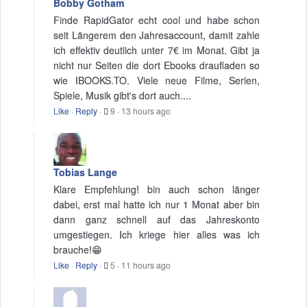
Bobby Gotham
Finde RapidGator echt cool und habe schon
seit Längerem den Jahresaccount, damit zahle
ich effektiv deutlich unter 7€ im Monat. Gibt ja
nicht nur Seiten die dort Ebooks draufladen so
wie IBOOKS.TO. Viele neue Filme, Serien,
Spiele, Musik gibt's dort auch....
Like
·
Reply
·
9
·
13 hours ago
Tobias Lange
Klare Empfehlung! bin auch schon länger
dabei, erst mal hatte ich nur 1 Monat aber bin
dann ganz schnell auf das Jahreskonto
umgestiegen. Ich kriege hier alles was ich
brauche!😁
Like
·
Reply
·
5
·
11 hours ago